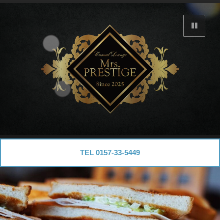
コ
ン
背
テ
景
動
ン
画
ツ
を
一
へ
時
停
ス
止
キ
ッ
プ
MRS. PRESTIGE//北海道北見市
TEL 0157-33-5449